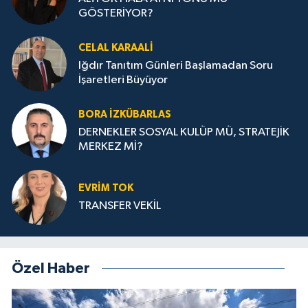
GÖSTERİYOR?
CELAL KARAALİ
Iğdır Tanıtım Günleri Başlamadan Soru
İşaretleri Büyüyor
BORA İZKÜBARLAS
DERNEKLER SOSYAL KULÜP MÜ, STRATEJİK
MERKEZ Mİ?
EVRİM TOK
TRANSFER VEKİL
Özel Haber