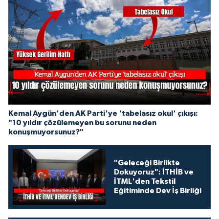
Kemal Aygün'den AK Parti'ye 'tabelasız okul' çıkışı:
"10 yıldır çözülemeyen bu sorunu neden
konuşmuyorsunuz?"
"Geleceği Birlikte
Dokuyoruz": İTHİB ve
İTML'den Tekstil
Eğitiminde Dev İş Birliği