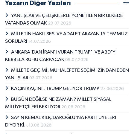
Yazarın Diğer Yazıları
YANLIŞLAR VE ÇELİŞKİLERLE YÖNETİLEN BİR ÜLKEDE
VATANDAŞ OLMAK
29.07.2026
MİLLETİN HAKLI SESİ VE ADALET ARAYAN 15 TEMMUZ
SORULARI
14.07.2026
ANKARA'DAN İRAN'I VURAN TRUMP'I VE ABD'Yİ
KERBELA RUHU ÇARPACAK
09.07.2026
MİLLETE GEÇİMİ, MUHALEFETE SEÇİMİ ZİNDAN EDEN
YANLIŞLAR
03.07.2026
KAÇIN KAÇIN!.. TRUMP GELİYOR TRUMP
27.06.2026
BUGÜN DEĞİLSE NE ZAMAN? MİLLET SİYASAL
MİLLİYETÇİLERİ BEKLİYOR
20.06.2026
SAYIN KEMAL KILIÇDAROĞLU'NA PARTİ UYELERİ
DİYOR Kİ...
13.06.2026