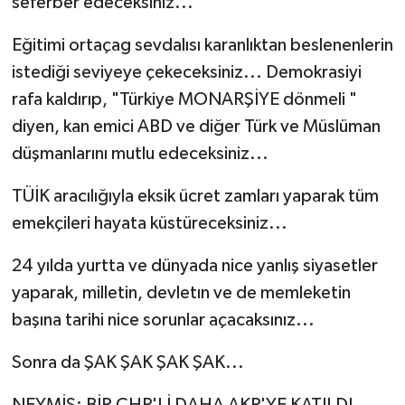
seferber edeceksiniz...
Eğitimi ortaçag sevdalısı karanlıktan beslenenlerin
istediği seviyeye çekeceksiniz... Demokrasiyi
rafa kaldırıp, "Türkiye MONARŞİYE dönmeli "
diyen, kan emici ABD ve diğer Türk ve Müslüman
düşmanlarını mutlu edeceksiniz...
TÜİK aracılığıyla eksik ücret zamları yaparak tüm
emekçileri hayata küstüreceksiniz...
24 yılda yurtta ve dünyada nice yanlış siyasetler
yaparak, milletin, devletın ve de memleketin
başına tarihi nice sorunlar açacaksınız...
Sonra da ŞAK ŞAK ŞAK ŞAK...
NEYMİŞ; BİR CHP'Lİ DAHA AKP'YE KATILDI