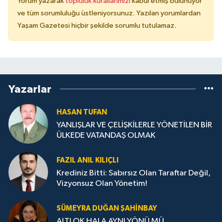
Yorum yazarak
topluluk kurallarımızı
kabul etmiş bulunuyor
ve tüm sorumluluğu üstleniyorsunuz. Yazılan yorumlardan
Yaşam Gazetesi hiçbir şekilde sorumlu tutulamaz.
Yazarlar
HASAN TUFAN
YANLIŞLAR VE ÇELİŞKİLERLE YÖNETİLEN BİR
ÜLKEDE VATANDAŞ OLMAK
FAZIL ANIL KILIÇLI
Krediniz Bitti: Sabırsız Olan Taraftar Değil,
Vizyonsuz Olan Yönetim!
SÜMEYRA DUĞAN ŞAHINBAY
ALTI OK HALA AYNI YÖNÜ MÜ