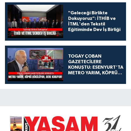
"Geleceği Birlikte
Dokuyoruz": İTHİB ve
İTML'den Tekstil
Eğitiminde Dev İş Birliği
TOGAY ÇOBAN
GAZETECİLERE
KONUŞTU: ESENYURT'TA
METRO YARIM, KÖPRÜ
DÖKÜLÜYOR, DERE
KOKUYOR!