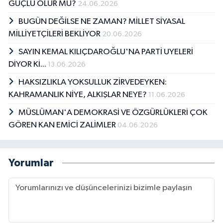
GÜÇLÜ OLUR MU?
24.06.2026
BUGÜN DEĞİLSE NE ZAMAN? MİLLET SİYASAL
MİLLİYETÇİLERİ BEKLİYOR
20.06.2026
SAYIN KEMAL KILIÇDAROĞLU'NA PARTİ UYELERİ
DİYOR Kİ...
13.06.2026
HAKSIZLIKLA YOKSULLUK ZİRVEDEYKEN:
KAHRAMANLIK NİYE, ALKIŞLAR NEYE?
11.06.2026
MÜSLÜMAN'A DEMOKRASİ VE ÖZGÜRLÜKLERİ ÇOK
GÖREN KAN EMİCİ ZALİMLER
04.06.2026
Yorumlar