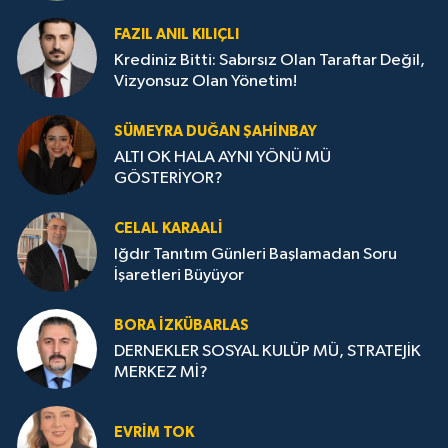
FAZIL ANIL KILIÇLI
Krediniz Bitti: Sabırsız Olan Taraftar Değil,
Vizyonsuz Olan Yönetim!
SÜMEYRA DUĞAN ŞAHINBAY
ALTI OK HALA AYNI YÖNÜ MÜ
GÖSTERİYOR?
CELAL KARAALİ
Iğdır Tanıtım Günleri Başlamadan Soru
İşaretleri Büyüyor
BORA İZKÜBARLAS
DERNEKLER SOSYAL KULÜP MÜ, STRATEJİK
MERKEZ Mİ?
EVRİM TOK