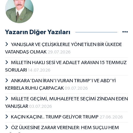
Yazarın Diğer Yazıları
YANLIŞLAR VE ÇELİŞKİLERLE YÖNETİLEN BİR ÜLKEDE
VATANDAŞ OLMAK
29.07.2026
MİLLETİN HAKLI SESİ VE ADALET ARAYAN 15 TEMMUZ
SORULARI
14.07.2026
ANKARA'DAN İRAN'I VURAN TRUMP'I VE ABD'Yİ
KERBELA RUHU ÇARPACAK
09.07.2026
MİLLETE GEÇİMİ, MUHALEFETE SEÇİMİ ZİNDAN EDEN
YANLIŞLAR
03.07.2026
KAÇIN KAÇIN!.. TRUMP GELİYOR TRUMP
27.06.2026
ÖZ ÜLKESİNE ZARAR VERENLER: HEM SUÇLU HEM