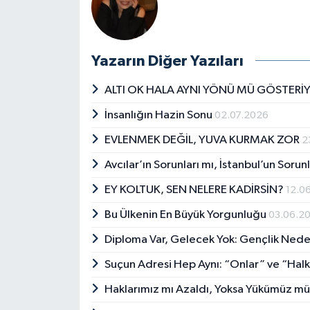
Yazarın Diğer Yazıları
ALTI OK HALA AYNI YÖNÜ MÜ GÖSTERİ
İnsanlığın Hazin Sonu
02.07.2026
EVLENMEK DEĞİL, YUVA KURMAK ZOR
2
Avcılar’ın Sorunları mı, İstanbul’un Sorun
EY KOLTUK, SEN NELERE KADİRSİN?
12.0
Bu Ülkenin En Büyük Yorgunluğu
03.06.2
Diploma Var, Gelecek Yok: Gençlik Ne
Suçun Adresi Hep Aynı: “Onlar” ve “Hal
Haklarımız mı Azaldı, Yoksa Yükümüz mü