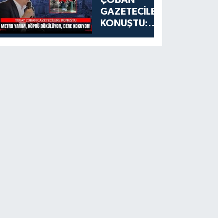
GAZETECİLERE
KONUŞTU:
ESENYURT'TA
METRO
YARIM, KÖPRÜ
DÖKÜLÜYOR,
DERE
KOKUYOR!