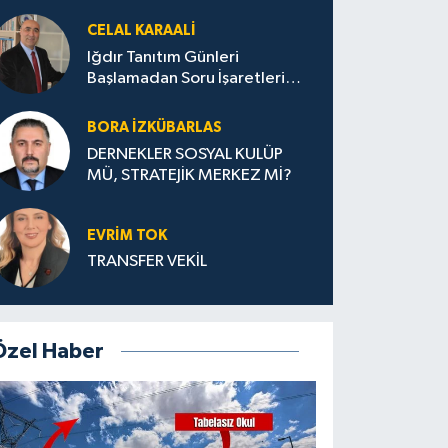
CELAL KARAALİ
Iğdır Tanıtım Günleri
Başlamadan Soru İşaretleri
Büyüyor
BORA İZKÜBARLAS
DERNEKLER SOSYAL KULÜP
MÜ, STRATEJİK MERKEZ Mİ?
EVRİM TOK
TRANSFER VEKİL
Özel Haber