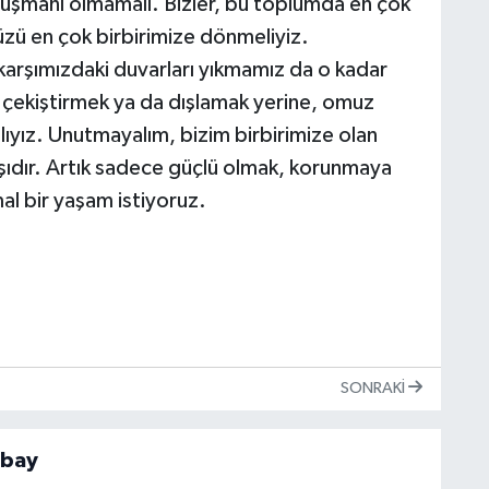
 düşmanı olmamalı. Bizler, bu toplumda en çok
zü en çok birbirimize dönmeliyiz.
arşımızdaki duvarları yıkmamız da o kadar
k, çekiştirmek ya da dışlamak yerine, omuz
ıyız. Unutmayalım, bizim birbirimize olan
ıdır. Artık sadece güçlü olmak, korunmaya
al bir yaşam istiyoruz.
SONRAKI
nbay