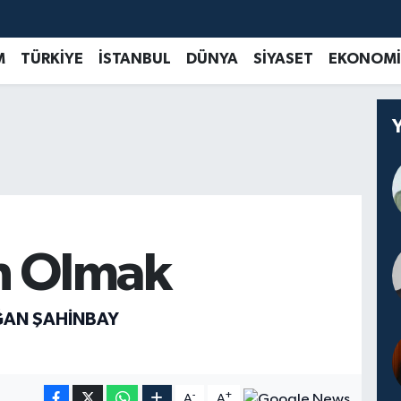
M
TÜRKİYE
İSTANBUL
DÜNYA
SİYASET
EKONOMİ
n Olmak
AN ŞAHINBAY
-
+
A
A