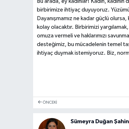
Bu arada, ey kadınlar! Kadın, kadının
birbirimize ihtiyaç duyuyoruz. Yüzümü
Dayanışmamız ne kadar güçlü olursa, k
kolay olacaktır. Birbirimizi yargılama
omuza vermeli ve haklarımızı savunmal
desteğimiz, bu mücadelenin temel taş
ihtiyaç duymak istemiyoruz. Biz, norm
ÖNCEKI
Sümeyra Duğan Şahi