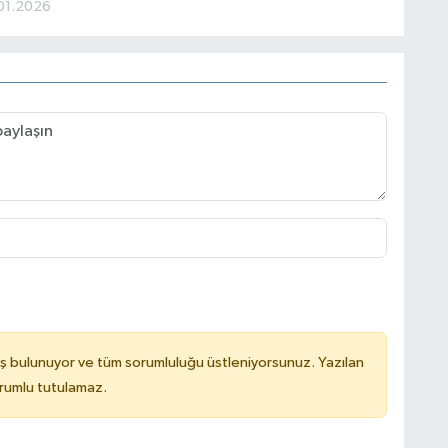
01.2026
ş bulunuyor ve tüm sorumluluğu üstleniyorsunuz. Yazılan
rumlu tutulamaz.