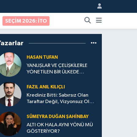
SEÇİM 2026: İTO
Yazarlar
HASAN TUFAN
YANLIŞLAR VE ÇELİŞKİLERLE
YÖNETİLEN BİR ÜLKEDE
VATANDAŞ OLMAK
FAZIL ANIL KILIÇLI
Krediniz Bitti: Sabırsız Olan
Taraftar Değil, Vizyonsuz Olan
Yönetim!
SÜMEYRA DUĞAN ŞAHINBAY
ALTI OK HALA AYNI YÖNÜ MÜ
GÖSTERİYOR?