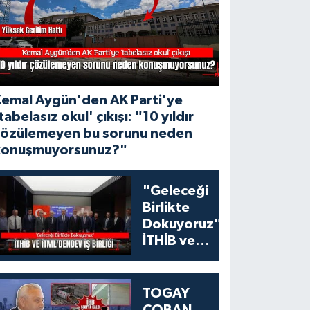
Kemal Aygün'den AK Parti'ye
tabelasız okul' çıkışı: "10 yıldır
çözülemeyen bu sorunu neden
konuşmuyorsunuz?"
"Geleceği
Birlikte
Dokuyoruz":
İTHİB ve
İTML'den
Tekstil
Eğitiminde
TOGAY
Dev İş Birliği
ÇOBAN