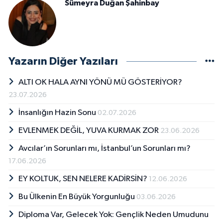
Sümeyra Duğan Şahinbay
Yazarın Diğer Yazıları
ALTI OK HALA AYNI YÖNÜ MÜ GÖSTERİYOR?
23.07.2026
İnsanlığın Hazin Sonu
02.07.2026
EVLENMEK DEĞİL, YUVA KURMAK ZOR
23.06.2026
Avcılar’ın Sorunları mı, İstanbul’un Sorunları mı?
17.06.2026
EY KOLTUK, SEN NELERE KADİRSİN?
12.06.2026
Bu Ülkenin En Büyük Yorgunluğu
03.06.2026
Diploma Var, Gelecek Yok: Gençlik Neden Umudunu