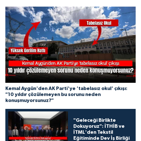
Kemal Aygün'den AK Parti'ye 'tabelasız okul' çıkışı:
"10 yıldır çözülemeyen bu sorunu neden
konuşmuyorsunuz?"
"Geleceği Birlikte
Dokuyoruz": İTHİB ve
İTML'den Tekstil
Eğitiminde Dev İş Birliği