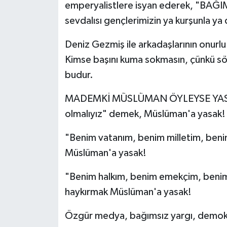
emperyalistlere isyan ederek, "BAĞIMS
sevdalısı gençlerimizin ya kurşunla y
Deniz Gezmiş ile arkadaşlarının onurlu
Kimse başını kuma sokmasın, çünkü s
budur.
MADEMKİ MÜSLÜMAN ÖYLEYSE YASAK: "
olmalıyız" demek, Müslüman'a yasak!
"Benim vatanım, benim milletim, ben
Müslüman'a yasak!
"Benim halkım, benim emekçim, beni
haykırmak Müslüman'a yasak!
Özgür medya, bağımsız yargı, demokr