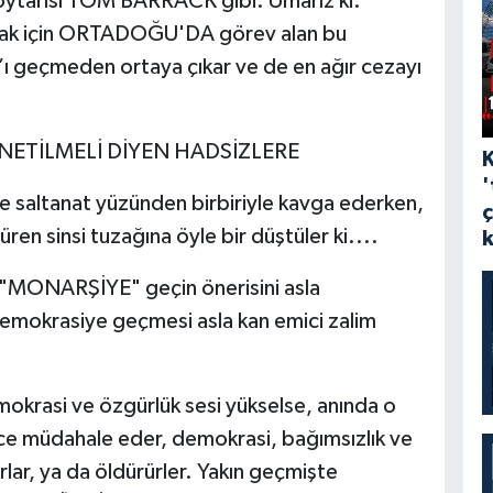
Soytarısı TOM BARRACK gibi. Umarız ki:
mak için ORTADOĞU'DA görev alan bu
r’ı geçmeden ortaya çıkar ve de en ağır cezayı
NETİLMELİ DİYEN HADSİZLERE
'
ve saltanat yüzünden birbiriyle kavga ederken,
ren sinsi tuzağına öyle bir düştüler ki....
n "MONARŞİYE" geçin önerisini asla
emokrasiye geçmesi asla kan emici zalim
okrasi ve özgürlük sesi yükselse, anında o
sice müdahale eder, demokrasi, bağımsızlık ve
rlar, ya da öldürürler. Yakın geçmişte