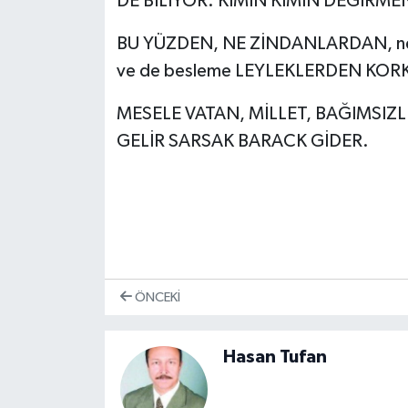
DE BİLİYOR. KİMİN KİMİN DEĞİRMENİ
BU YÜZDEN, NE ZİNDANLARDAN, ne de 
ve de besleme LEYLEKLERDEN KOR
MESELE VATAN, MİLLET, BAĞIMSIZL
GELİR SARSAK BARACK GİDER.
ÖNCEKI
Hasan Tufan