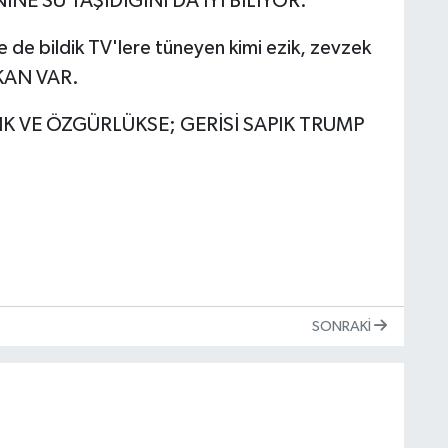
NE SU TAŞIDIĞINI DA İYİ BİLİYOR.
bildik TV'lere tüneyen kimi ezik, zevzek
KAN VAR.
IK VE ÖZGÜRLÜKSE; GERİSİ SAPIK TRUMP
SONRAKI