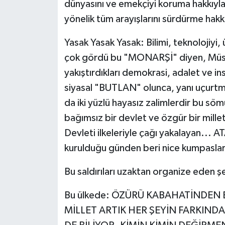
dünyasını ve emekçiyi koruma hakkıyl
yönelik tüm arayışlarını sürdürme hakkı
Yasak Yasak Yasak: Bilimi, teknolojiyi,
çok gördü bu "MONARŞİ" diyen, Müslü
yakıştırdıkları demokrasi, adalet ve in
siyasal "BUTLAN" olunca, yanı uçurtma
da iki yüzlü hayasız zalimlerdir bu s
bağımsız bir devlet ve özgür bir mille
Devleti ilkeleriyle çağı yakalayan...
kurulduğu günden beri nice kumpaslarla 
Bu saldırıları uzaktan organize eden ş
Bu ülkede: ÖZÜRÜ KABAHATİNDEN 
MİLLET ARTIK HER ŞEYİN FARKIND