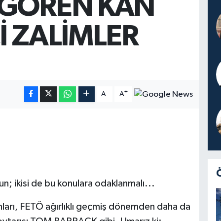
 GÖREN KAN
İ ZALİMLER
-
+
A
A
lsun; ikisi de bu konulara odaklanmalı...
arı, FETÖ ağırlıklı geçmiş dönemden daha da