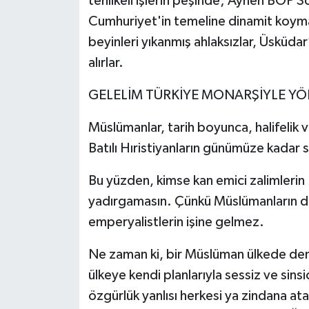
tehlikeli işlerin peşinde; Aynen BOP 
Cumhuriyet'in temeline dinamit koy
beyinleri yıkanmış ahlaksızlar, Üsküda
alırlar.
GELELİM TÜRKİYE MONARŞİYLE YÖ
Müslümanlar, tarih boyunca, halifelik 
Batılı Hıristiyanların günümüze kadar sü
Bu yüzden, kimse kan emici zalimleri
yadırgamasın. Çünkü Müslümanların d
emperyalistlerin işine gelmez.
Ne zaman ki, bir Müslüman ülkede dem
ülkeye kendi planlarıyla sessiz ve sin
özgürlük yanlısı herkesi ya zindana ata