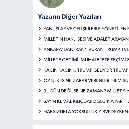
Yazarın Diğer Yazıları
YANLIŞLAR VE ÇELİŞKİLERLE YÖNETİLE
MİLLETİN HAKLI SESİ VE ADALET ARAY
ANKARA'DAN İRAN'I VURAN TRUMP'I V
MİLLETE GEÇİMİ, MUHALEFETE SEÇİMİ 
KAÇIN KAÇIN!.. TRUMP GELİYOR TRUM
ÖZ ÜLKESİNE ZARAR VERENLER: HEM 
BUGÜN DEĞİLSE NE ZAMAN? MİLLET SİY
SAYIN KEMAL KILIÇDAROĞLU'NA PARTİ UY
HAKSIZLIKLA YOKSULLUK ZİRVEDEYKEN: