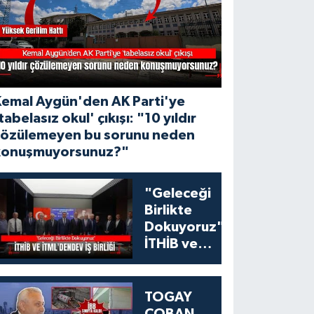
Kemal Aygün'den AK Parti'ye
tabelasız okul' çıkışı: "10 yıldır
çözülemeyen bu sorunu neden
konuşmuyorsunuz?"
"Geleceği
Birlikte
Dokuyoruz":
İTHİB ve
İTML'den
Tekstil
Eğitiminde
TOGAY
Dev İş Birliği
ÇOBAN