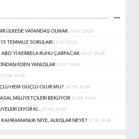
N BİR ÜLKEDE VATANDAŞ OLMAK
29.07.2026
AN 15 TEMMUZ SORULARI
14.07.2026
E ABD'Yİ KERBELA RUHU ÇARPACAK
09.07.2026
ZİNDAN EDEN YANLIŞLAR
03.07.2026
P
27.06.2026
SUÇLU HEM GÜÇLÜ OLUR MU?
24.06.2026
ASAL MİLLİYETÇİLERİ BEKLİYOR
20.06.2026
ELERİ DİYOR Kİ...
13.06.2026
 KAHRAMANLIK NİYE, ALKIŞLAR NEYE?
11.06.2026