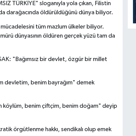
IZ TÜRKİYE" sloganıyla yola çıkan, Filistin
a da darağacında öldürüldüğünü dünya biliyor.
 mücadelesini tüm mazlum ülkeler biliyor.
ömürü dünyasının öldüren gerçek yüzü tam da
Bağımsız bir devlet, özgür bir millet
im devletim, benim bayrağım" demek
m köylüm, benim çiftçim, benim doğam" deyip
atik örgütlenme hakkı, sendikalı olup emek