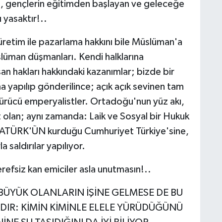
a, gençlerin eğitimden başlayan ve geleceğe
 yasaktır!..
 üretim ile pazarlama hakkını bile Müslüman'a
man düşmanları. Kendi halklarına
san hakları hakkındaki kazanımlar; bizde bir
 yapılıp gönderilince; açık açık sevinen tam
ömürücü emperyalistler. Ortadoğu'nun yüz akı,
t olan; aynı zamanda: Laik ve Sosyal bir Hukuk
 ATATÜRK'ÜN kurduğu Cumhuriyet Türkiye'sine,
saldırılar yapılıyor.
erefsiz kan emiciler asla unutmasın!..
BÜYÜK OLANLARIN İŞİNE GELMESE DE BU
ADIR: KİMİN KİMİNLE ELELE YÜRÜDÜĞÜNÜ