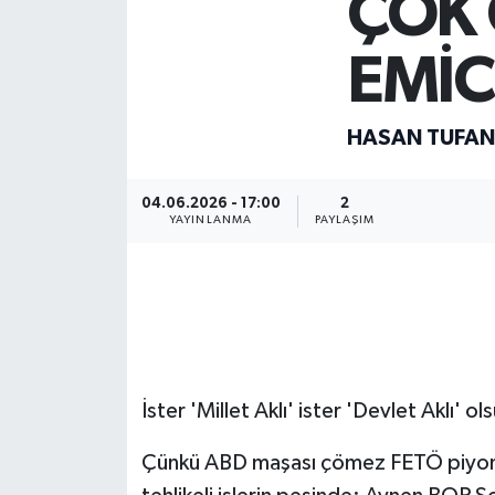
ÇOK
EMİC
HASAN TUFAN
04.06.2026 - 17:00
2
YAYINLANMA
PAYLAŞIM
İster 'Millet Aklı' ister 'Devlet Aklı' o
Çünkü ABD maşası çömez FETÖ piyonl