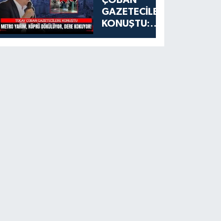
GAZETECİLERE
KONUŞTU:
ESENYURT'TA
METRO
YARIM, KÖPRÜ
DÖKÜLÜYOR,
DERE
KOKUYOR!