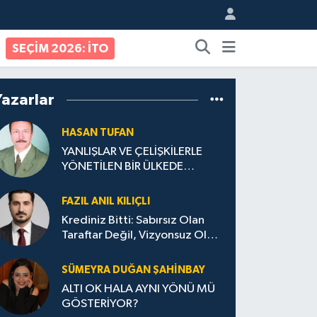
SEÇİM 2026: İTO
Yazarlar
HASAN TUFAN
YANLIŞLAR VE ÇELİŞKİLERLE
YÖNETİLEN BİR ÜLKEDE
VATANDAŞ OLMAK
FAZIL ANIL KILIÇLI
Krediniz Bitti: Sabırsız Olan
Taraftar Değil, Vizyonsuz Olan
Yönetim!
SÜMEYRA DUĞAN ŞAHINBAY
ALTI OK HALA AYNI YÖNÜ MÜ
GÖSTERİYOR?