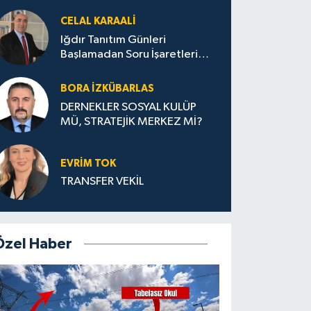
CELAL KARAALİ
Iğdır Tanıtım Günleri
Başlamadan Soru İşaretleri
Büyüyor
BORA İZKÜBARLAS
DERNEKLER SOSYAL KULÜP
MÜ, STRATEJİK MERKEZ Mİ?
EVRİM TOK
TRANSFER VEKİL
Özel Haber