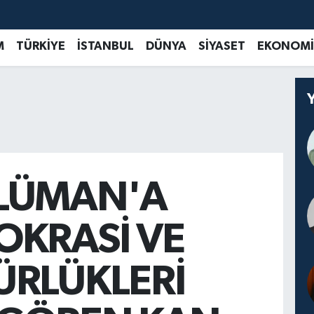
M
TÜRKİYE
İSTANBUL
DÜNYA
SİYASET
EKONOMİ
LÜMAN'A
KRASİ VE
RLÜKLERİ