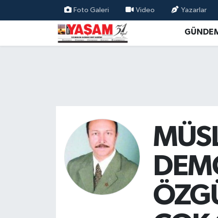
Foto Galeri
Video
Yazarlar
GÜNDE
MÜS
DEMO
ÖZGÜ