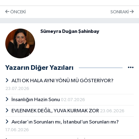
ÖNCEKI
SONRAKI
Sümeyra Duğan Şahinbay
Yazarın Diğer Yazıları
ALTI OK HALA AYNI YÖNÜ MÜ GÖSTERİYOR?
23.07.2026
İnsanlığın Hazin Sonu
02.07.2026
EVLENMEK DEĞİL, YUVA KURMAK ZOR
23.06.2026
Avcılar’ın Sorunları mı, İstanbul’un Sorunları mı?
17.06.2026