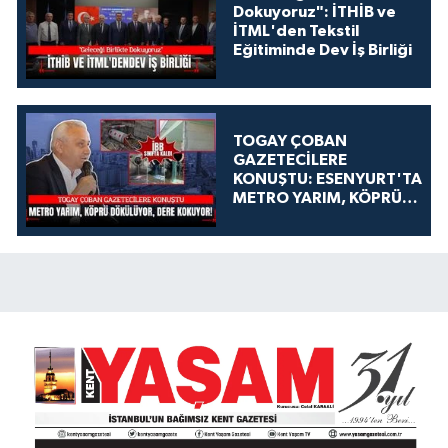
Dokuyoruz": İTHİB ve
İTML'den Tekstil
Eğitiminde Dev İş Birliği
TOGAY ÇOBAN
GAZETECİLERE
KONUŞTU: ESENYURT'TA
METRO YARIM, KÖPRÜ
DÖKÜLÜYOR, DERE
KOKUYOR!