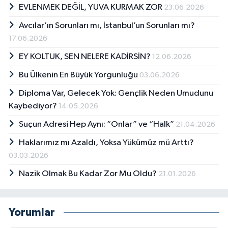
EVLENMEK DEĞİL, YUVA KURMAK ZOR
23.06.2026
Avcılar’ın Sorunları mı, İstanbul’un Sorunları mı?
17.06.2026
EY KOLTUK, SEN NELERE KADİRSİN?
12.06.2026
Bu Ülkenin En Büyük Yorgunluğu
03.06.2026
Diploma Var, Gelecek Yok: Gençlik Neden Umudunu
Kaybediyor?
14.05.2026
Suçun Adresi Hep Aynı: “Onlar” ve “Halk”
21.04.2026
Haklarımız mı Azaldı, Yoksa Yükümüz mü Arttı?
03.03.2026
Nazik Olmak Bu Kadar Zor Mu Oldu?
21.01.2026
Yorumlar