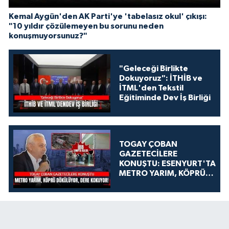
Kemal Aygün'den AK Parti'ye 'tabelasız okul' çıkışı:
"10 yıldır çözülemeyen bu sorunu neden
konuşmuyorsunuz?"
"Geleceği Birlikte
Dokuyoruz": İTHİB ve
İTML'den Tekstil
Eğitiminde Dev İş Birliği
TOGAY ÇOBAN
GAZETECİLERE
KONUŞTU: ESENYURT'TA
METRO YARIM, KÖPRÜ
DÖKÜLÜYOR, DERE
KOKUYOR!