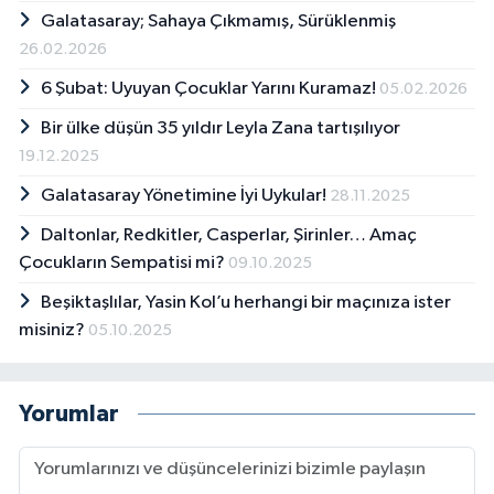
Galatasaray; Sahaya Çıkmamış, Sürüklenmiş
26.02.2026
6 Şubat: Uyuyan Çocuklar Yarını Kuramaz!
05.02.2026
Bir ülke düşün 35 yıldır Leyla Zana tartışılıyor
19.12.2025
Galatasaray Yönetimine İyi Uykular!
28.11.2025
Daltonlar, Redkitler, Casperlar, Şirinler… Amaç
Çocukların Sempatisi mi?
09.10.2025
Beşiktaşlılar, Yasin Kol’u herhangi bir maçınıza ister
misiniz?
05.10.2025
Yorumlar