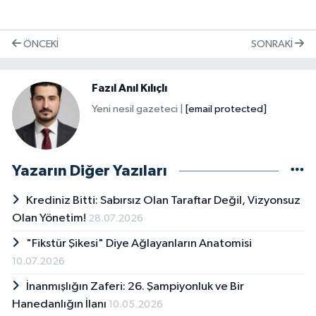
ÖNCEKI
SONRAKI
Fazıl Anıl Kılıçlı
Yeni nesil gazeteci |
[email protected]
Yazarın Diğer Yazıları
Krediniz Bitti: Sabırsız Olan Taraftar Değil, Vizyonsuz
Olan Yönetim!
28.07.2026
"Fikstür Şikesi" Diye Ağlayanların Anatomisi
10.07.2026
İnanmışlığın Zaferi: 26. Şampiyonluk ve Bir
Hanedanlığın İlanı
10.05.2026