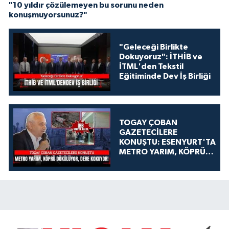
"10 yıldır çözülemeyen bu sorunu neden
konuşmuyorsunuz?"
"Geleceği Birlikte
Dokuyoruz": İTHİB ve
İTML'den Tekstil
Eğitiminde Dev İş Birliği
TOGAY ÇOBAN
GAZETECİLERE
KONUŞTU: ESENYURT'TA
METRO YARIM, KÖPRÜ
DÖKÜLÜYOR, DERE
KOKUYOR!